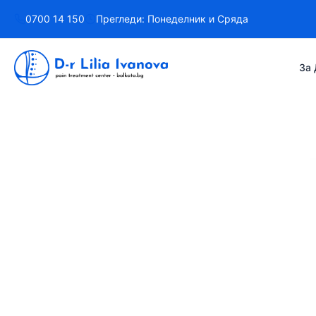
Към
0700 14 150
Прегледи: Понеделник и Сряда
съдържанието
За 