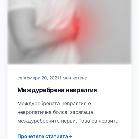
септември 20, 2021
1 мин четене
Междуребрена невралгия
Междуребрената невралгия е
невропатична болка, засягаща
междуребрените нерви. Това са нервите,
които водят началото си от гръбначния
Прочетете статията
мозък и се разполагат в бразда под