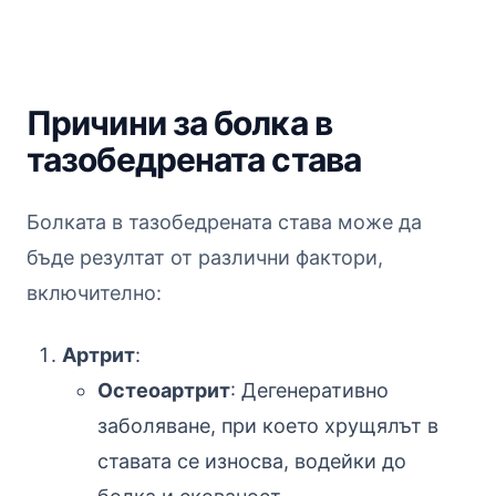
Причини за болка в
тазобедрената става
Болката в тазобедрената става може да
бъде резултат от различни фактори,
включително:
Артрит
:
Остеоартрит
: Дегенеративно
заболяване, при което хрущялът в
ставата се износва, водейки до