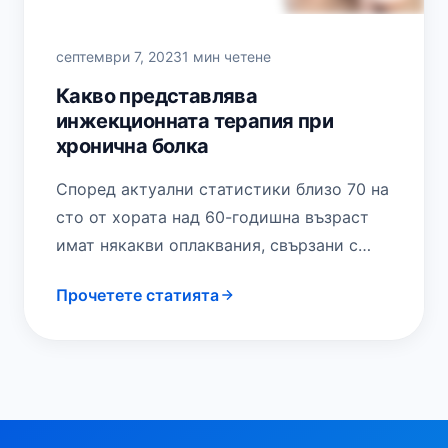
септември 7, 2023
1 мин четене
Какво представлява
инжекционната терапия при
хронична болка
Според актуални статистики близо 70 на
сто от хората над 60-годишна възраст
имат някакви оплаквания, свързани с
болката. Според проучване, проведено
Прочетете статията
през 2014 г., 86,5% от българите, над…