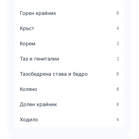
Горен крайник
8
Кръст
4
Корем
2
Таз и гениталии
2
Тазобедрена става и бедро
8
Коляно
8
Долен крайник
8
Ходило
4