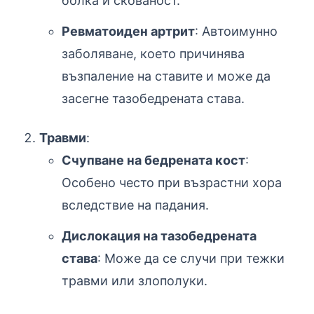
болка и скованост.
Ревматоиден артрит
: Автоимунно
заболяване, което причинява
възпаление на ставите и може да
засегне тазобедрената става.
Травми
:
Счупване на бедрената кост
:
Особено често при възрастни хора
вследствие на падания.
Дислокация на тазобедрената
става
: Може да се случи при тежки
травми или злополуки.