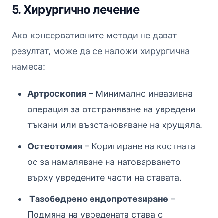
5. Хирургично лечение
Ако консервативните методи не дават
резултат, може да се наложи хирургична
намеса:
Артроскопия
– Минимално инвазивна
операция за отстраняване на увредени
тъкани или възстановяване на хрущяла.
Остеотомия
– Коригиране на костната
ос за намаляване на натоварването
върху увредените части на ставата.
Tазобедрено ендопротезиране
–
Подмяна на увредената става с