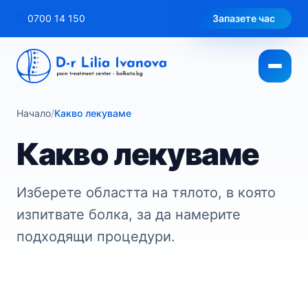
Към
0700 14 150
Запазете час
съдържанието
Начало
/
Какво лекуваме
Какво лекуваме
Изберете областта на тялото, в която
изпитвате болка, за да намерите
подходящи процедури.