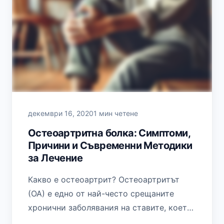
декември 16, 2020
1 мин четене
Остеоартритна болка: Симптоми,
Причини и Съвременни Методики
за Лечение
Какво е остеоартрит? Остеоартритът
(ОА) е едно от най-често срещаните
хронични заболявания на ставите, което
се характеризира с прогресивно