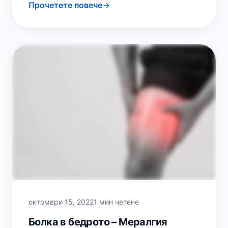
Прочетете повече
хроничната болка, докато в…
октомври 15, 2022
1 мин четене
Болка в бедрото – Мералгия