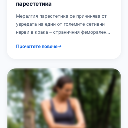
парестетика
Meралгия парестетика се причинява от
увредата на един от големите сетивни
нерви в крака – страничния феморален
кожен нерв. Този нерв осигурява
Прочетете повече
усещане на кожата…