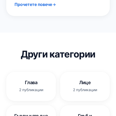
Прочетете повече
износване на ставния хрущял. Това
води…
Други категории
Глава
Лице
2 публикации
2 публикации
Гърди и гръдна
Гръб и