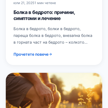
юли 21, 2025
1 мин четене
Болка в бедрото: причини,
симптоми и лечение
Болка в бедрото, болки в бедрото,
пареща болка в бедрото, внезапна болка
в горната част на бедрото – колкото
повече разновидности посочим, толкова
Прочетете повече
по-ясно става,…