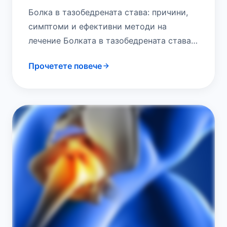
Болка в тазобедрената става: причини,
симптоми и ефективни методи на
лечение Болката в тазобедрената става е
често срещано оплакване, което може
Прочетете повече
да засегне хора от…