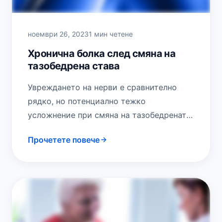
ноември 26, 2023
1 мин четене
Хронична болка след смяна на
тазобедрена става
Увреждането на нерви е сравнително
рядко, но потенциално тежко
усложнение при смяна на тазобедрената
става. Честотата варира от 0,6% до 3,7%
Прочетете повече
и е най-висока при…