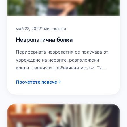
май 22, 2022
1 мин четене
Невропатична болка
Периферната невропатия се получава от
увреждане на нервите, разположени
извън главния и гръбначния мозък. Тя
причинява слабост, изтръпване и болка,
Прочетете повече
обикновено в ръцете и краката.…