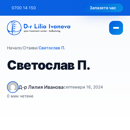
Към
0700 14 150
Запазете час
съдържанието
Начало
/
Отзиви
/
Светослав П.
Светослав П.
Д-р Лилия Иванова
септември 16, 2024
0 мин четене