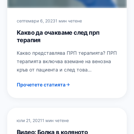
септември 6, 2023
1 мин четене
Какво да очакваме след прп
терапия
Какво представлява ПРП терапията? ПРП
терапията включва вземане на венозна
кръв от пациента и след това
центрофугиране във високоскоростна
Прочетете статията
центрофуга, която отделя тромбоцитите
от червените…
юли 21, 2021
1 мин четене
Видео: Болка в коляното