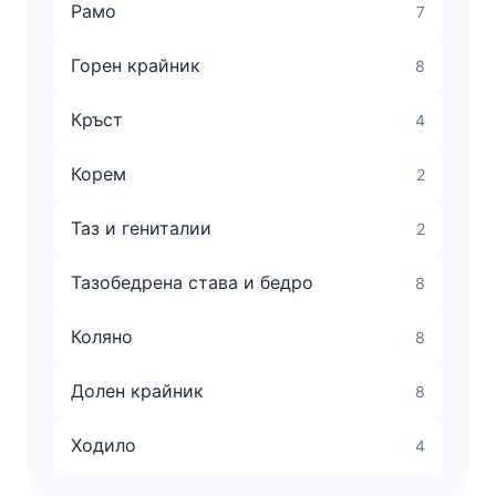
Рамо
7
Горен крайник
8
Кръст
4
Корем
2
Таз и гениталии
2
Тазобедрена става и бедро
8
Коляно
8
Долен крайник
8
Ходило
4