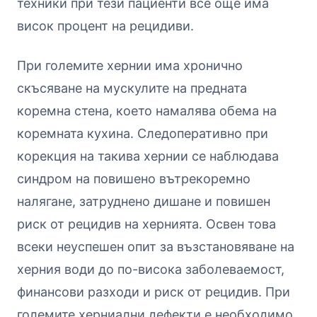
техники при тези пациенти все още има
висок процент на рецидиви.
При големите хернии има хронично
скъсяване на мускулите на предната
коремна стена, което намалява обема на
коремната кухина. Следоперативно при
корекция на такива хернии се наблюдава
синдром на повишено вътрекоремно
налягане, затруднено дишане и повишен
риск от рецидив на хернията. Освен това
всеки неуспешен опит за възстановяване на
херния води до по-висока заболеваемост,
финансови разходи и риск от рецидив. При
големите херниални дефекти е необходимо