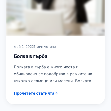
май 2, 2022
1 мин четене
Болка в гърба
Болката в гърба е много честа и
обикновено се подобрява в рамките на
няколко седмици или месеци. Болката в
долната част на гърба (лумбаго) е…
Прочетете статията