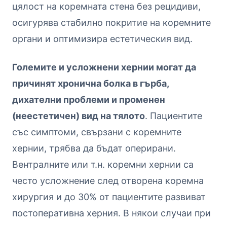
цялост на коремната стена без рецидиви,
осигурява стабилно покритие на коремните
органи и оптимизира естетическия вид.
Големите и усложнени хернии могат да
причинят хронична болка в гърба,
дихателни проблеми и променен
(неестетичен) вид на тялото
. Пациентите
със симптоми, свързани с коремните
хернии, трябва да бъдат оперирани.
Вентралните или т.н. коремни хернии са
често усложнение след отворена коремна
хирургия и до 30% от пациентите развиват
постоперативна херния. В някои случаи при