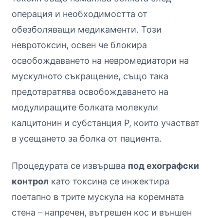
операция и необходимостта от
обезболяващи медикаменти. Този
невротоксин, освен че блокира
освобождаването на невромедиатори на
мускулното съкращение, също така
предотвратява освобождаването на
модулиращите болката молекули
калцитонин и субстанция Р, които участват
в усещането за болка от пациента.
Процедурата се извършва
под ехографски
контрол
като токсина се инжектира
поетапно в трите мускула на коремната
стена – напречен, вътрешен кос и външен