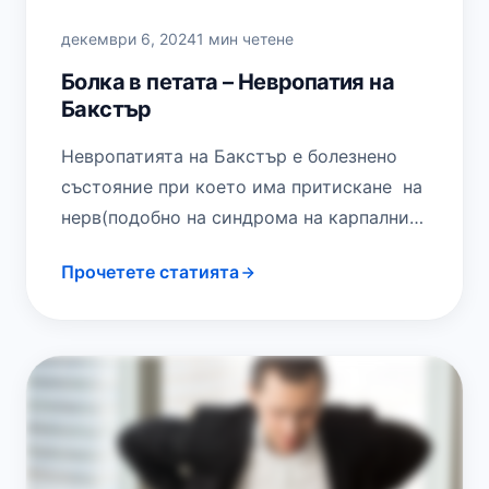
декември 6, 2024
1 мин четене
Болка в петата – Невропатия на
Бакстър
Невропатията на Бакстър е болезнено
състояние при което има притискане на
нерв(подобно на синдрома на карпалния
канал на ръката), в областта на
Прочетете статията
стъпалото. До 20%…