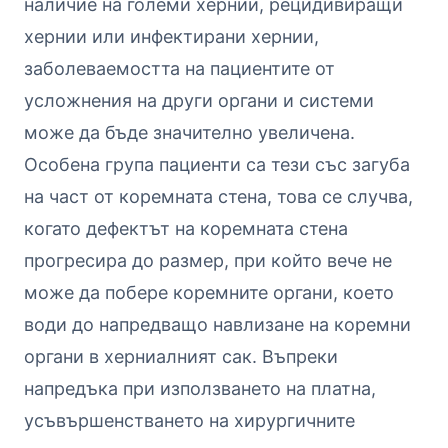
наличие на големи хернии, рецидивиращи
хернии или инфектирани хернии,
заболеваемостта на пациентите от
усложнения на други органи и системи
може да бъде значително увеличена.
Особена група пациенти са тези със загуба
на част от коремната стена, това се случва,
когато дефектът на коремната стена
прогресира до размер, при който вече не
може да побере коремните органи, което
води до напредващо навлизане на коремни
органи в херниалният сак. Въпреки
напредъка при използването на платна,
усъвършенстването на хирургичните