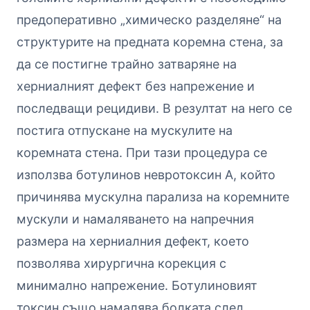
предоперативно „химическо разделяне“ на
структурите на предната коремна стена, за
да се постигне трайно затваряне на
херниалният дефект без напрежение и
последващи рецидиви. В резултат на него се
постига отпускане на мускулите на
коремната стена. При тази процедура се
използва ботулинов невротоксин А, който
причинява мускулна парализа на коремните
мускули и намаляването на напречния
размера на херниалния дефект, което
позволява хирургична корекция с
минимално напрежение. Ботулиновият
токсин също намалява болката след