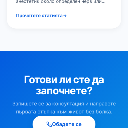
анестетик около определен нерв или
група нерви за лечение на болка. Целта
Прочетете статията
на инжектирането е…
Готови ли сте да
започнете?
Запишете се за консултация и направете
първата стъпка към живот без болка.
Обадете се