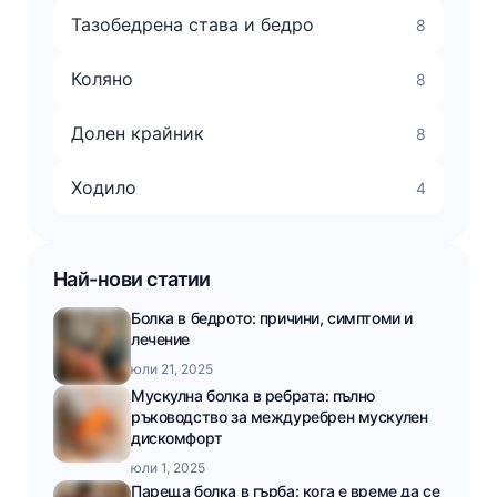
Тазобедрена става и бедро
8
Коляно
8
Долен крайник
8
Ходило
4
Най-нови статии
Болка в бедрото: причини, симптоми и
лечение
юли 21, 2025
Мускулна болка в ребрата: пълно
ръководство за междуребрен мускулен
дискомфорт
юли 1, 2025
Пареща болка в гърба: кога е време да се