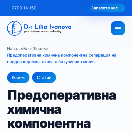
Към
0700 14 150
Запазете час
съдържанието
Начало
/
Блог
/
Корем
/
Предоперативна химична компонентна сепарация на
предна коремна стена с ботулинов токсин
,
Корем
Статии
Предоперативна
химична
компонентна