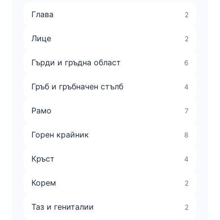
Глава
2
Лице
2
Гърди и гръдна област
6
Гръб и гръбначен стълб
4
Рамо
7
Горен крайник
8
Кръст
4
Корем
2
Таз и гениталии
2