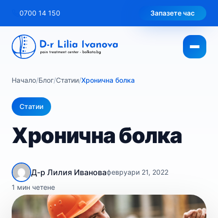
Към
0700 14 150
Запазете час
съдържанието
Начало
/
Блог
/
Статии
/
Хронична болка
Статии
Хронична болка
Д-р Лилия Иванова
февруари 21, 2022
1 мин четене