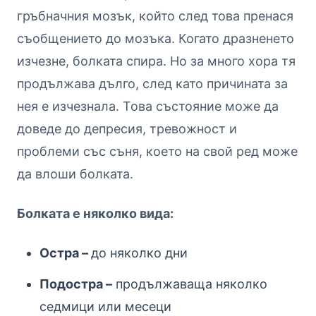
гръбначния мозък, който след това пренася
съобщението до мозъка.
Когато дразненето
изчезне, болката спира. Но за много хора тя
продължава дълго, след като причината за
нея е изчезнала. Това състояние може да
доведе до депресия, тревожност и
проблеми със съня, което на свой ред може
да влоши болката.
Болката е няколко вида:
Остра –
до няколко дни
Подостра –
продължаваща няколко
седмици или месеци