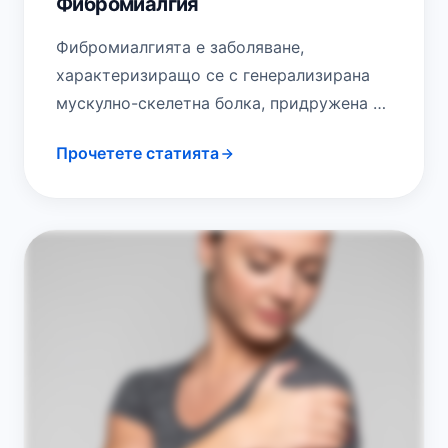
Фибромиалгия
Фибромиалгията е заболяване,
характеризиращо се с генерализирана
мускулно-скелетна болка, придружена от
умора, проблеми със съня, паметта и
Прочетете статията
настроението. При това състояние се
усилват болезнените усещания,…