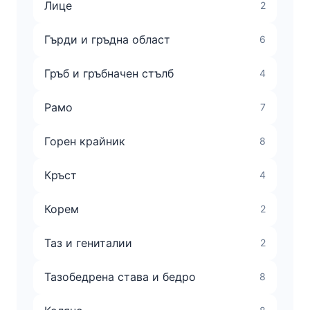
Лице
2
Гърди и гръдна област
6
Гръб и гръбначен стълб
4
Рамо
7
Горен крайник
8
Кръст
4
Корем
2
Таз и гениталии
2
Тазобедрена става и бедро
8