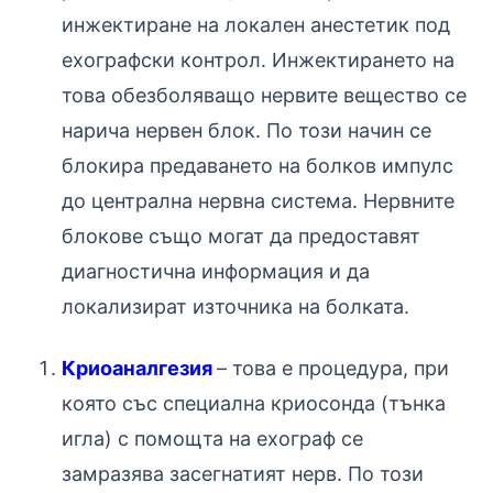
инжектиране на локален анестетик под
ехографски контрол. Инжектирането на
това обезболяващо нервите вещество се
нарича нервен блок. По този начин се
блокира предаването на болков импулс
до централна нервна система. Нервните
блокове също могат да предоставят
диагностична информация и да
локализират източника на болката.
Криоаналгезия
– т
ова е процедура, при
която със специална криосонда (тънка
игла) с помощта на ехограф се
замразява засегнатият нерв. По този