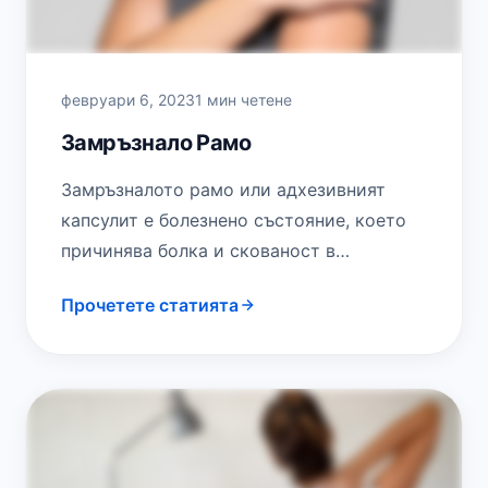
февруари 6, 2023
1 мин четене
Замръзнало Рамо
Замръзналото рамо или адхезивният
капсулит е болезнено състояние, което
причинява болка и скованост в
раменната става. Засяга хора на възраст
Прочетете статията
между 40-60 години (повече жени,…