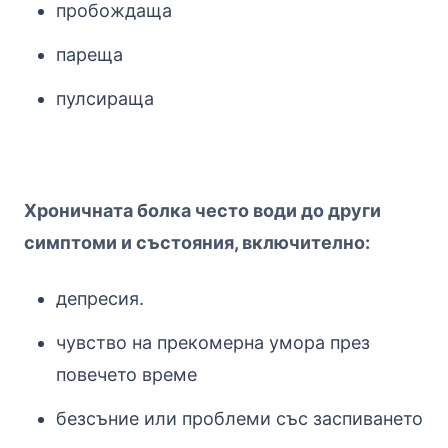
пробождаща
пареща
пулсираща
Хроничната болка често води до други
симптоми и състояния, включително:
депресия.
чувство на прекомерна умора през
повечето време
безсъние или проблеми със заспиването