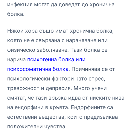
инфекция могат да доведат до
хронична
болка.
Някои хора също имат хронична болка,
която не е свързана с нараняване или
физическо заболяване. Тази болка се
нарича
психогенна болка или
психосоматична болка
. Причинява се от
психологически фактори като стрес,
тревожност и депресия. Много учени
смятат, че тази връзка идва от ниските нива
на ендорфини в кръвта. Ендорфините са
естествени вещества, които предизвикват
положителни чувства.