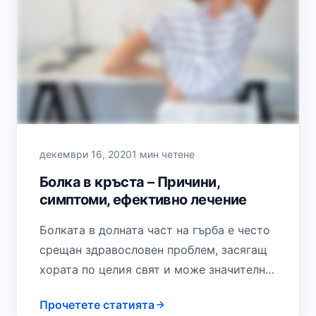
декември 16, 2020
1 мин четене
Болка в кръста – Причини,
симптоми, ефективно лечение
Болката в долната част на гърба е често
срещан здравословен проблем, засягащ
хората по целия свят и може значително
да влоши ежедневните дейности и
Прочетете статията
качеството…