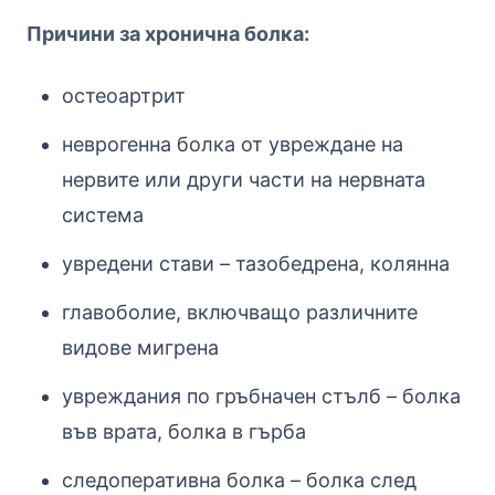
Причини за хронична болка:
остеоартрит
н
еврогенна болка от увреждане на
нервите или други части на нервната
система
увредени стави – тазобедрена, колянна
главоболие, включващо различните
видове мигрена
увреждания по гръбначен стълб – болка
във врата, болка в гърба
следоперативна болка – болка след