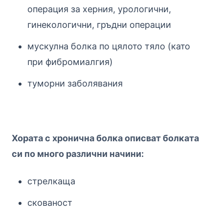
операция за херния, урологични,
гинекологични, гръдни операции
м
ускулна болка по цялото тяло (като
при фибромиалгия)
туморни заболявания
Хората с хронична болка описват болката
си по много различни начини:
стрелкаща
скованост