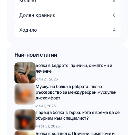
Коляно
8
Долен крайник
8
Ходило
4
Най-нови статии
Болка в бедрото: причини, симптоми и
лечение
юли 21, 2025
Мускулна болка в ребрата: пълно
ръководство за междуребрен мускулен
дискомфорт
юли 1, 2025
Пареща болка в гърба: кога е време да се
обърнем към специалист?
март 31, 2025
Болка в коляното: Причини, симптоми и