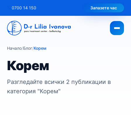
Към
0700 14 150
Запазете час
съдържанието
Начало
/
Блог
/
Корем
Корем
Разгледайте всички 2 публикации в
категория "Корем"