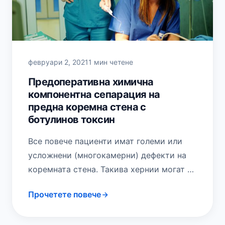
февруари 2, 2021
1 мин четене
Предоперативна химична
компонентна сепарация на
предна коремна стена с
ботулинов токсин
Все повече пациенти имат големи или
усложнени (многокамерни) дефекти на
коремната стена. Такива хернии могат да
се получат след бременност, в следствие
Прочетете повече
наднормено тегло, при…