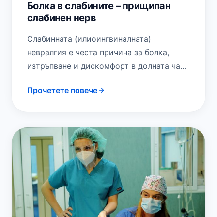
Болка в слабините – прищипан
слабинен нерв
Слабинната (илиоингвиналната)
невралгия е честа причина за болка,
изтръпване и дискомфорт в долната част
на корема и горната част на бедрото.
Прочетете повече
Обикновено се причинява от…