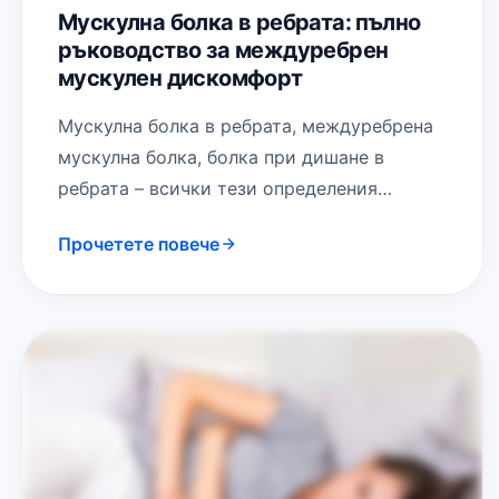
Мускулна болка в ребрата: пълно
ръководство за междуребрен
мускулен дискомфорт
Мускулна болка в ребрата, междуребрена
мускулна болка, болка при дишане в
ребрата – всички тези определения
описват неприятно оплакване, което може
Прочетете повече
да прерасне в хроничен…