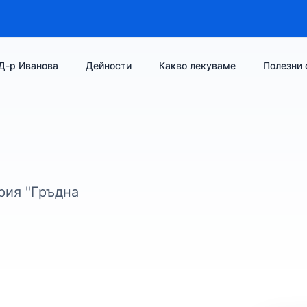
Д-р Иванова
Дейности
Какво лекуваме
Полезни 
рия "Гръдна