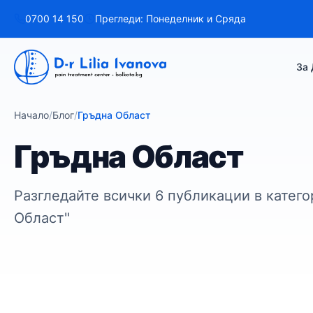
Към
0700 14 150
Прегледи: Понеделник и Сряда
съдържанието
За 
Начало
/
Блог
/
Гръдна Област
Гръдна Област
Разгледайте всички 6 публикации в катего
Област"