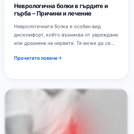
Неврологична болки в гърдите и
гърба – Причини и лечение
Неврологичната болка е особен вид
дискомфорт, който възниква от увреждане
или дразнене на нервите. Тя може да се
прояви в различни области на тялото,
Прочетете повече
включително…