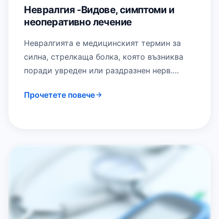
Невралгия -Видове, симптоми и
неоперативно лечение
Невралгията е медицинският термин за
силна, стрелкаща болка, която възниква
поради увреден или раздразнен нерв.
Невралгията може да засегне всяка част
Прочетете повече
на тялото, причинявайки лека…