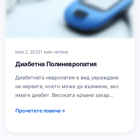
юли 2, 2022
1 мин четене
Диабетна Полиневропатия
Диабетната невропатия е вид увреждане
на нервите, което може да възникне, ако
имате диабет. Високата кръвна захар
(глюкоза) може да нарани нервите в
Прочетете повече
цялото тяло.…