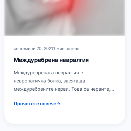
септември 20, 2021
1 мин четене
Междуребрена невралгия
Междуребрената невралгия е
невропатична болка, засягаща
междуребрените нерви. Това са нервите,
които водят началото си от гръбначния
Прочетете повече
мозък и се разполагат в бразда под
ребрата.…