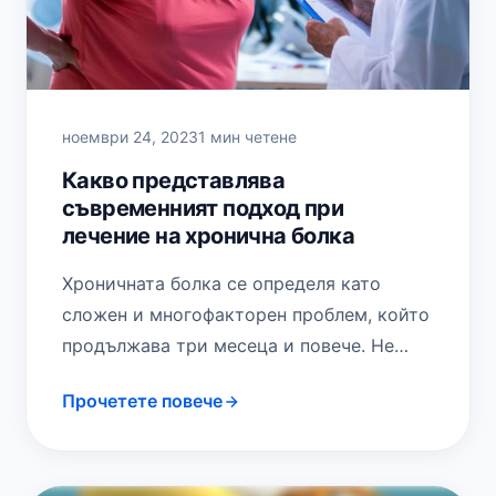
ноември 24, 2023
1 мин четене
Какво представлява
съвременният подход при
лечение на хронична болка
Хроничната болка се определя като
сложен и многофакторен проблем, който
продължава три месеца и повече. Не
винаги има известна причина за
Прочетете повече
хроничната болка, докато в…