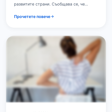
развитите страни. Съобщава се, че
лумбосакралната фасетна става е най-
Прочетете повече
честият източник на механична болка…