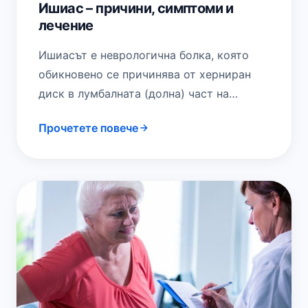
Ишиас – причини, симптоми и
лечение
Ишиасът е неврологична болка, която
обикновено се причинява от херниран
диск в лумбалната (долна) част на
гръбначния стълб, който притиска
Прочетете повече
седалищния нерв. Прешлените (костите,
които…