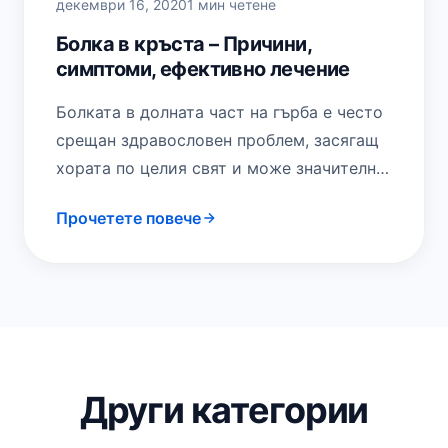
декември 16, 2020
1 мин четене
Болка в кръста – Причини,
симптоми, ефективно лечение
Болката в долната част на гърба е често
срещан здравословен проблем, засягащ
хората по целия свят и може значително
да влоши ежедневните дейности и
Прочетете повече
качеството…
Други категории