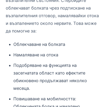
възпалителни състояния. Стероидите
облекчават болката чрез подтискане на
възпалителния отговор, намалявайки отока
и възпалението около нервите. Това може
да помогне за:
Облекчаване на болката
Намаляване на отока
Подобряване на функцията на
засегнатата област като ефектите
обикновено продължават няколко
месеца.
Повишаване на мобилността:
Облекчената болка и намалено