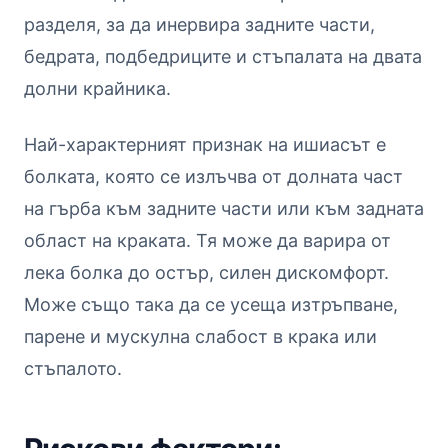
разделя, за да инервира задните части,
бедрата, подбедриците и стъпалата на двата
долни крайника.
Най-характерният признак на ишиасът е
болката, която се излъчва от долната част
на гърба към задните части или към задната
област на краката. Тя може да варира от
лека болка до остър, силен дискомфорт.
Може също така да се усеща изтръпване,
парене и мускулна слабост в крака или
стъпалото.