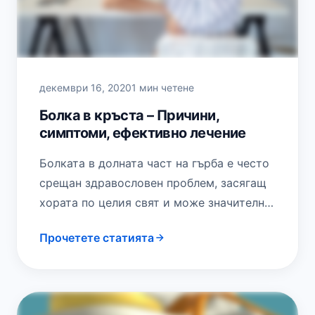
декември 16, 2020
1 мин четене
Болка в кръста – Причини,
симптоми, ефективно лечение
Болката в долната част на гърба е често
срещан здравословен проблем, засягащ
хората по целия свят и може значително
да влоши ежедневните дейности и
Прочетете статията
качеството…