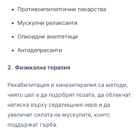
Противоепилептични лекарства
Мускулни релаксанти
Опиoидни аналгетици
Антидепресанти
2. Физикална терапия
Рехабилитация и кинезитерапия са методи,
чиято цел е да подобрят позата, да облекчат
натиска върху седалищния нерв и да
увеличат силата на мускулите, които
поддържат гърба.