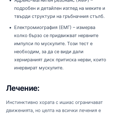
Ядрено-магнитен резонанс (ЯМР) –
подробен и детайлен изглед на меките и
твърди структури на гръбначния стълб.
Електромиография (ЕМГ) – измерва
колко бързо се придвижват нервните
импулси по мускулите. Този тест е
необходим, за да се види дали
хернираният диск притиска нерви, които
инервират мускулите.
Лечение:
Инстинктивно хората с ишиас ограничават
движенията, но целта на всички лечения е