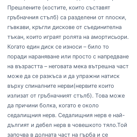
Прешлените (костите, които съставят
гръбначния стълб) са разделени от плоски,
гъвкави, кръгли дискове от съединителна
тъкан, които играят ролята на амортисьори.
Когато един диск се износи – било то
поради нараняване или просто с напредване
на възрастта – неговата мека вътрешна част
може да се разкъса и да упражни натиск
върху спиналните нерви(нервите които
излизат от гръбначният стълб). Това може
да причини болка, когато е около
седалищния нерв. Седалищния нерв е най-
дългият и дебел нерв в човешкото тяло.Той
започва в долната част на гърба и се