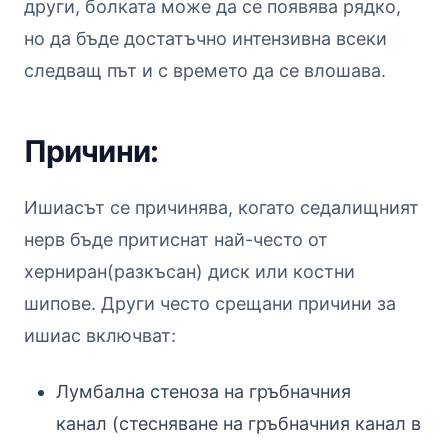
други, болката може да се появява рядко,
но да бъде достатъчно интензивна всеки
следващ път и с времето да се влошава.
Причини:
Ишиасът се причинява, когато седалищният
нерв бъде притиснат най-често от
херниран(разкъсан) диск или костни
шипове. Други често срещани причини за
ишиас включват:
Лумбална стеноза на гръбначния
канал (стесняване на гръбначния канал в