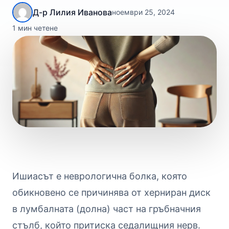
Д-р Лилия Иванова
ноември 25, 2024
1 мин четене
Ишиасът е неврологична болка, която
обикновено се причинява от херниран диск
в лумбалната (долна) част на гръбначния
стълб, който притиска седалищния нерв.