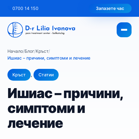
Към
0700 14 150
Запазете час
съдържанието
Начало
/
Блог
/
Кръст
/
Ишиас – причини, симптоми и лечение
,
Кръст
Статии
Ишиас – причини,
симптоми и
лечение