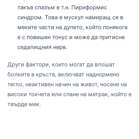
такъв спазъм е т.н. Пириформис
синдром. Това е мускул намиращ се в
меките части на дупето, който понякога
е с повишен тонус и може да притисне
седалищния нерв.
Други фактори, които могат да влошат
болките в кръста, включват наднормено
тегло, неактивен начин на живот, носене на
високи токчета или спане на матрак, който е
твърде мек.