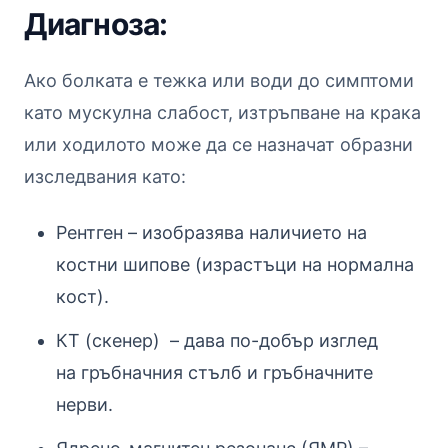
Диагноза:
Ако болката е тежка или води до симптоми
като мускулна слабост, изтръпване на крака
или ходилото може да се назначат образни
изследвания като:
Рентген – изобразява наличието на
костни шипове (израстъци на нормална
кост).
КТ (скенер) – дава по-добър изглед
на гръбначния стълб и гръбначните
нерви.