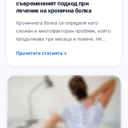
съвременният подход при
лечение на хронична болка
Хроничната болка се определя като
сложен и многофакторен проблем, който
продължава три месеца и повече. Не
винаги има известна причина за
Прочетете статията
хроничната болка, докато в…