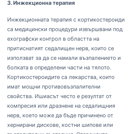
3. Инжекционна терапия
Инжекционната терапия с кортикостероиди
са медицински процедури извършвани под
ехографски контрол в областта на
притиснатият седалищен нерв, които се
използват за да се намали възпалението и
болката в определени части на тялото.
Кортикостероидите са лекарства, които
имат мощни противовъзпалителни
свойства. Ишиасът често е резултат от
компресия или дразнене на седалищния
нерв, което може да бъде причинено от
хернирани дискове, костни шипове или