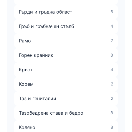
Гърди и гръдна област
6
Гръб и гръбначен стълб
4
Рамо
7
Горен крайник
8
Кръст
4
Корем
2
Таз и гениталии
2
Тазобедрена става и бедро
8
Коляно
8