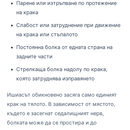
Парене или изтръпване по протежение
на крака
Слабост или затруднение при движение
на крака или стъпалото
Постоянна болка от едната страна на
задните части
Стрелкаща болка надолу по крака,
която затруднява изправянето
Ишиасът обикновено засяга само единият
крак на тялото. В зависимост от мястото,
където е засегнат седалищният нерв,
болката може да се простира и до