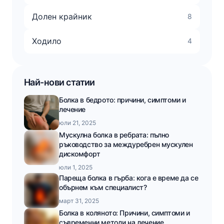
Долен крайник
8
Ходило
4
Най-нови статии
Болка в бедрото: причини, симптоми и
лечение
юли 21, 2025
Мускулна болка в ребрата: пълно
ръководство за междуребрен мускулен
дискомфорт
юли 1, 2025
Пареща болка в гърба: кога е време да се
обърнем към специалист?
март 31, 2025
Болка в коляното: Причини, симптоми и
съвременни методи на лечение