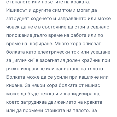
стъпалото или пръстите на краката.
Ишиасът и другите симптоми могат да
затруднят ходенето и изправянето или може
човек да не е в състояние да стои в седнало
положение дълго време на работа или по
време на шофиране. Много хора описват
болката като електрически ток или усещане
за „иглички“ в засегнатия долен крайник при
рязко изправяне или завъртане на тялото.
Болката може да се усили при кашляне или
кихане. За някои хора болката от ишиас
може да бъде тежка и инвалидизираща,
което затруднява движението на краката
или да промени стойката на тялото. За