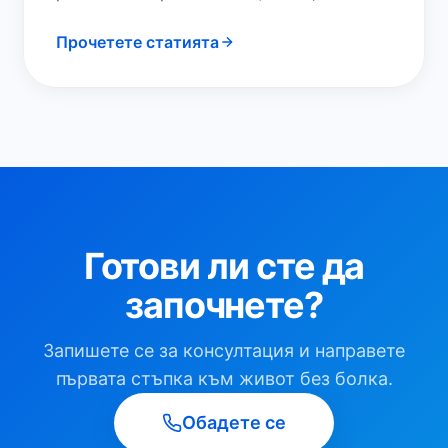
лумбосакралната фасетна става е най-
Прочетете статията
честият източник на механична болка…
Готови ли сте да
започнете?
Запишете се за консултация и направете
първата стъпка към живот без болка.
Обадете се