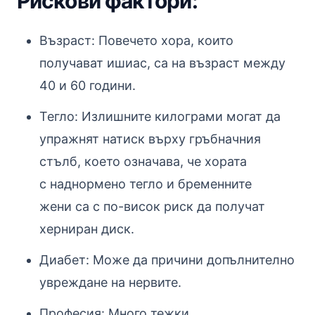
Рискови фактори:
Възраст: Повечето хора, които
получават ишиас, са на възраст между
40 и 60 години.
Тегло: Излишните килограми могат да
упражнят натиск върху гръбначния
стълб, което означава, че хората
с наднормено тегло и бременните
жени са с по-висок риск да получат
херниран диск.
Диабет: Може да причини допълнително
увреждане на нервите.
Професия: Много тежки