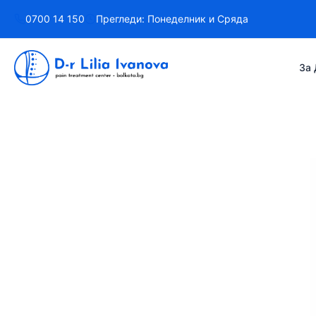
Към
0700 14 150
Прегледи: Понеделник и Сряда
съдържанието
За 