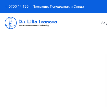
Към
0700 14 150
Прегледи: Понеделник и Сряда
съдържанието
За 