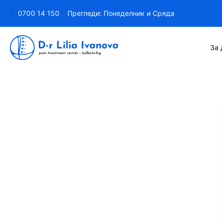
Към
0700 14 150
Прегледи: Понеделник и Сряда
съдържанието
За 